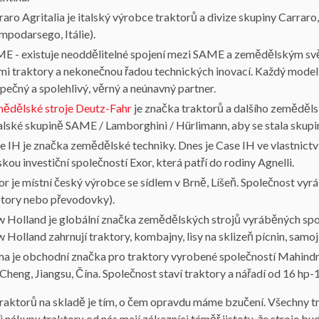
raro Agritalia je italský výrobce traktorů a divize skupiny Carrar
mpodarsego, Itálie).
E - existuje neoddělitelné spojení mezi SAME a zemědělským sv
mi traktory a nekonečnou řadou technických inovací. Každý model j
pečný a spolehlivý, věrný a neúnavný partner.
ědělské stroje Deutz-Fahr
je značka traktorů a dalšího zeměděls
talské skupině SAME / Lamborghini / Hürlimann, aby se stala sku
e IH je značka zemědělské techniky. Dnes je Case IH ve vlastnictv
skou investiční společností Exor, která patří do rodiny Agnelli.
or je místní český výrobce se sídlem v Brně, Líšeň. Společnost v
tory nebo převodovky).
 Holland je globální značka zemědělských strojů vyráběných sp
 Holland zahrnují traktory, kombajny, lisy na sklizeň pícnin, samo
ma je obchodní značka pro traktory vyrobené společností Mahind
Cheng, Jiangsu, Čína. Společnost staví traktory a nářadí od 16 hp-
traktorů na skladě je tím, o čem opravdu máme bzučení. Všechny t
i nákupu traktoru od nás mají zákazníci téměř jistotu, že stroje b