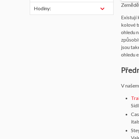
Zeměděls
Hodiny:
Existují
kolové t
ohledu n
způsobit
jsou tak
ohledu e
Předn
V našem 
Tra
Sídl
Cas
ital
Ste
Val