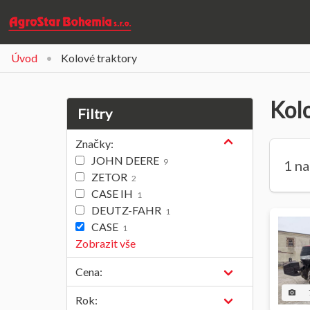
Úvod
Kolové traktory
Kolo
Filtry
Značky:
JOHN DEERE
9
1 n
ZETOR
2
CASE IH
1
DEUTZ-FAHR
1
CASE
1
Zobrazit vše
Cena:
camera_alt
Rok: