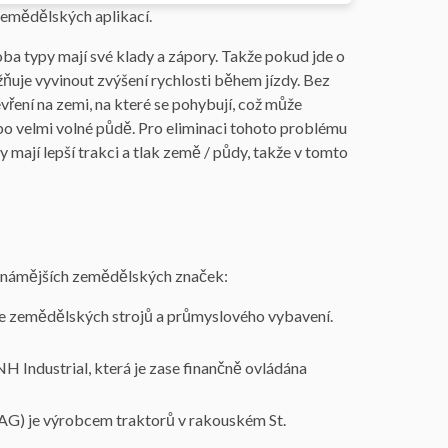
zemědělských aplikací.
 oba typy mají své klady a zápory. Takže pokud jde o
ňuje vyvinout zvýšení rychlosti během jízdy. Bez
vření na zemi, na které se pohybují, což může
ebo velmi volné půdě. Pro eliminaci tohoto problému
y mají lepší trakci a tlak země / půdy, takže v tomto
jznámějších zemědělských značek:
 zemědělských strojů a průmyslového vybavení.
NH Industrial, která je zase finančně ovládána
 AG) je výrobcem traktorů v rakouském St.