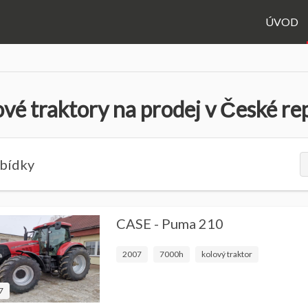
ÚVOD
vé traktory na prodej v České re
abídky
CASE - Puma 210
2007
7000h
kolový traktor
7