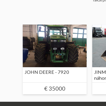
JOHN DEERE - 7920
JINMA
náhon
€ 35000