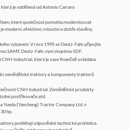
o, která je oddělená od Antonio Carraro
ětem, které společnost pomohla modernizovat
e moderní, efektivní, robustní a dobře stavěný,
kého vybavení. V roce 1995 se Deutz-Fahr připojila
pinou SAME Deutz-Fahr, nyní skupinou SDF.
í CNH Industrial, která je zase finančně ovládána
yrábí zemědělské traktory a komponenty traktorů
olečností CNH Industrial. Zemědělské produkty
jízdné postřikovače atd.
ra Yueda (Yancheng) Tractor Company Ltd. v
130 hp.
raktory podléhají odpovědné technické prohlídce.
udou v průběhu let fungovat perfektně.