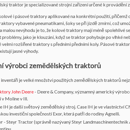
ký traktor je specializované strojní zařízení určené k provádění 
 kolové i pásové traktory aplikované na konkrétní použití, přičemž
raktory vybavené pneumatikami, šoky se při jízdě zmírní, což umož
a malou nevýhodu je to, že kolové traktory mají méně spolehlivé se
 problémy, jako je klouzání, když se traktor pohybuje po vlhké n
é velmi rozšířené traktory s předními předními koly. Pásové traktor
xistují jasné výhody.
í výrobci zemědělských traktorů
inventáři je velké množství použitých zemědělských traktorů ne
ktory John Deere
- Deere & Company, významný americký výrobce
í v Moline v Ill.
e IH je další světový zemědělský stroj. Case IH je ve vlastnictví C
skou investiční společností Exor, která patří do rodiny Agnelli.
yr - Steyr Tractor (správně nazývaný Steyr Landmaschinentechnik
entinu.