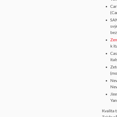
Car
(Ca
SAM
svý
bez
Zem
k i
Cas
ital
Zet
(mo
New
New
Jin
Yan
Kvalita 
Takže př